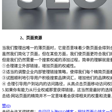
2、页面资源
当我们整理出唯一的薄页面时，它是否意味着少数页面会得到
虽然我们简化了页面，但在某些方面，我们使页面更符合我们
但是我们仍然需要一个搜索权威的添加过程，简单的理解就是要让
①合理建立外部链接，增加页面的权威性。
②适当的调整企业内部管理链接策略，使得我们每个精简页面
③试图顺利地引导用户积极搜索品牌词汇，增加他们的品牌权
④ 合理引导用户到站内的访问路径，从高点击页面移动访问权
5.如果你有能力从行业权威那里获得链接，这当然是最好的选
总结:网站页面的精简并不一定意味着会获得相关的权重和流
赞(
0
)
未经允许不得转载：
金闪闪上海SEO博客
»
网站页面少排名一