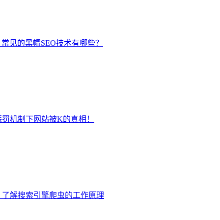
？常见的黑帽SEO技术有哪些？
惩罚机制下网站被K的真相！
：了解搜索引擎爬虫的工作原理